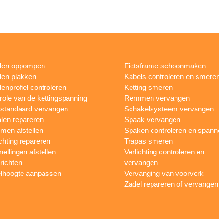
den oppompen
Fietsframe schoonmaken
en plakken
Kabels controleren en smere
enprofiel controleren
Ketting smeren
role van de kettingspanning
Remmen vervangen
sstandaard vervangen
Schakelsysteem vervangen
len repareren
Spaak vervangen
en afstellen
Spaken controleren en spann
ichting repareren
Trapas smeren
nellingen afstellen
Verlichting controleren en
 richten
vervangen
lhoogte aanpassen
Vervanging van voorvork
Zadel repareren of vervangen