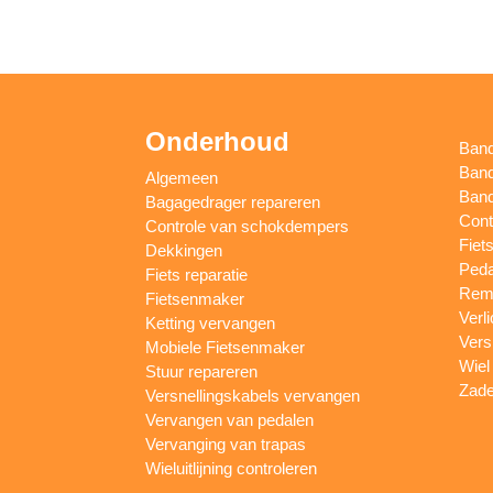
Onderhoud
Ban
Band
Algemeen
Band
Bagagedrager repareren
Cont
Controle van schokdempers
Fiet
Dekkingen
Peda
Fiets reparatie
Remm
Fietsenmaker
Verl
Ketting vervangen
Vers
Mobiele Fietsenmaker
Wiel
Stuur repareren
Zade
Versnellingskabels vervangen
Vervangen van pedalen
Vervanging van trapas
Wieluitlijning controleren