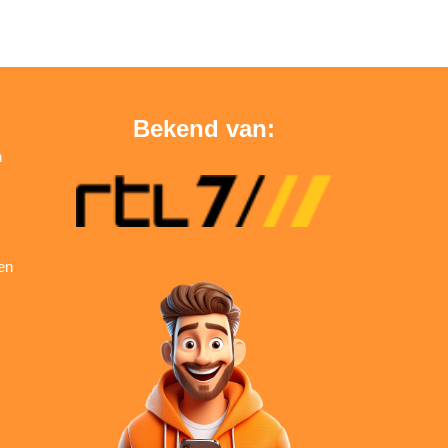
Bekend van:
n
en