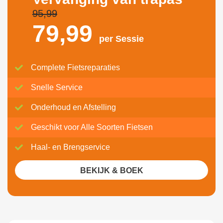
95,99
79,
99
per Sessie
Complete Fietsreparaties
Snelle Service
Onderhoud en Afstelling
Geschikt voor Alle Soorten Fietsen
Haal- en Brengservice
BEKIJK & BOEK