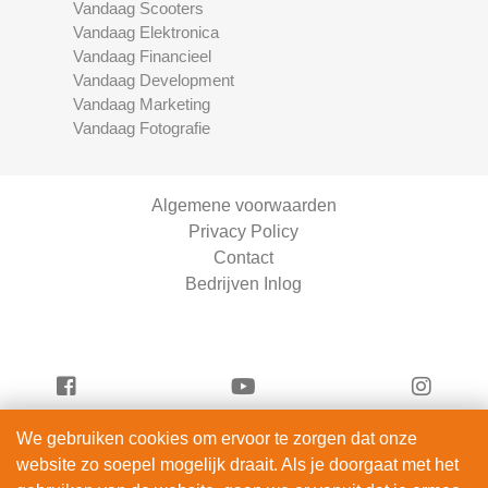
Vandaag Scooters
Vandaag Elektronica
Vandaag Financieel
Vandaag Development
Vandaag Marketing
Vandaag Fotografie
Algemene voorwaarden
Privacy Policy
Contact
Bedrijven Inlog
We gebruiken cookies om ervoor te zorgen dat onze
Vandaag Fietsen is onderdeel van
website zo soepel mogelijk draait. Als je doorgaat met het
ServiceRight B.V. | KVK 90914872