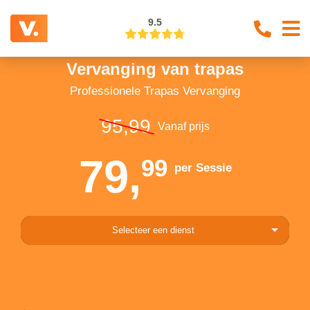
9.5
Vervanging van trapas
Professionele Trapas Vervanging
95,99
Vanaf prijs
79,
99
per Sessie
Selecteer een dienst