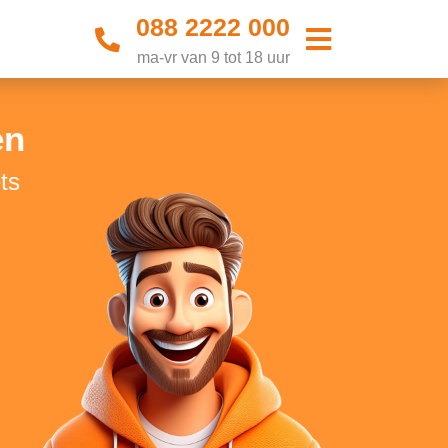
088 2222 000
ma-vr van 9 tot 18 uur
en
ts