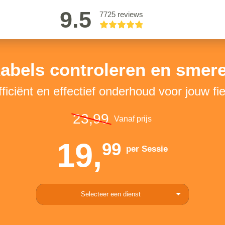
9.5
7725 reviews
abels controleren en smer
fficiënt en effectief onderhoud voor jouw fie
23,99
Vanaf prijs
19,
99
per Sessie
Selecteer een dienst