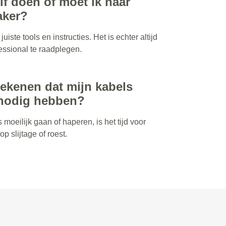
elf doen of moet ik naar
aker?
juiste tools en instructies. Het is echter altijd
fessional te raadplegen.
tekenen dat mijn kabels
nodig hebben?
 moeilijk gaan of haperen, is het tijd voor
p slijtage of roest.