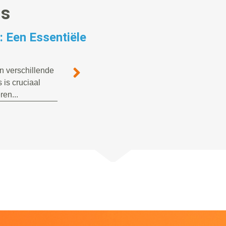
gs
 Een Essentiële
an verschillende
is cruciaal
ren...