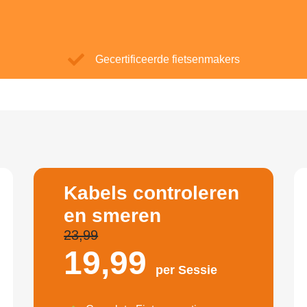
Gecertificeerde fietsenmakers
Kabels controleren
en smeren
23,99
19,
99
per Sessie