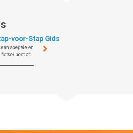
gs
Stap-voor-Stap Gids
or een soepele en
 fietser bent of