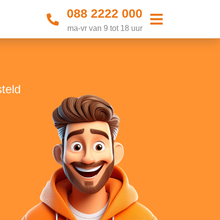
088 2222 000
ma-vr van 9 tot 18 uur
teld