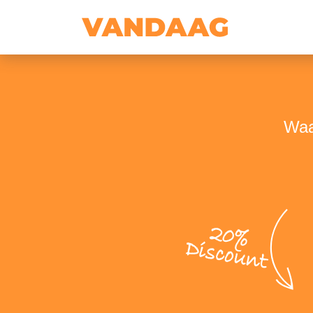
Waa
20%
Discount