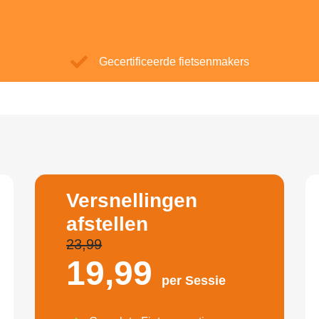
Gecertificeerde fietsenmakers
Versnellingen
afstellen
23,99
19,
99
per Sessie