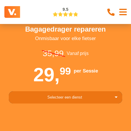
9.5
Bagagedrager repareren
Onmisbaar voor elke fietser
35,99
Vanaf prijs
29,
99
per Sessie
Selecteer een dienst