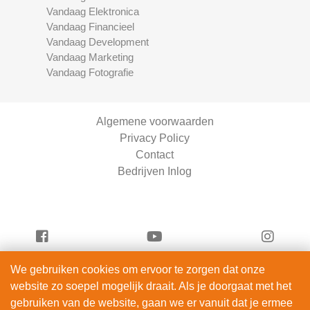
Vandaag Elektronica
Vandaag Financieel
Vandaag Development
Vandaag Marketing
Vandaag Fotografie
Algemene voorwaarden
Privacy Policy
Contact
Bedrijven Inlog
We gebruiken cookies om ervoor te zorgen dat onze
Vandaag Fietsen is onderdeel van
website zo soepel mogelijk draait. Als je doorgaat met het
ServiceRight B.V. | KVK 90914872
gebruiken van de website, gaan we er vanuit dat je ermee