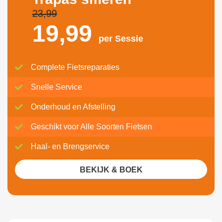
23,99
19,
99
per Sessie
Complete Fietsreparaties
Snelle Service
Onderhoud en Afstelling
Geschikt voor Alle Soorten Fietsen
Haal- en Brengservice
BEKIJK & BOEK