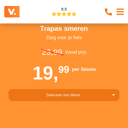
9.5
Trapas smeren
Zorg voor je fiets
23,99
Vanaf prijs
19,
99
per Sessie
Selecteer een dienst