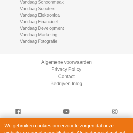
Vandaag Schoonmaak
Vandaag Scooters
Vandaag Elektronica
Vandaag Financieel
Vandaag Development
Vandaag Marketing
Vandaag Fotografie
Algemene voorwaarden
Privacy Policy
Contact
Bedrijven Inlog
We gebruiken cookies om ervoor te zorgen dat onze
Vandaag Fietsen is onderdeel van
website zo soepel mogelijk draait. Als je doorgaat met het