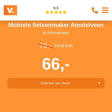
9.5
Mobiele fietsenmaker Amstelveen
in Amstelveen
79,-
Vanaf prijs
66,-
Selecteer een dienst