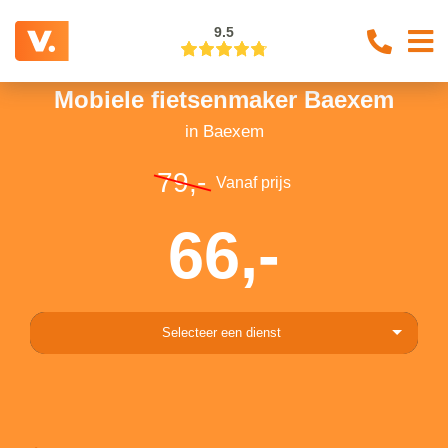
9.5
Mobiele fietsenmaker Baexem
in Baexem
79,-
Vanaf prijs
66,-
Selecteer een dienst