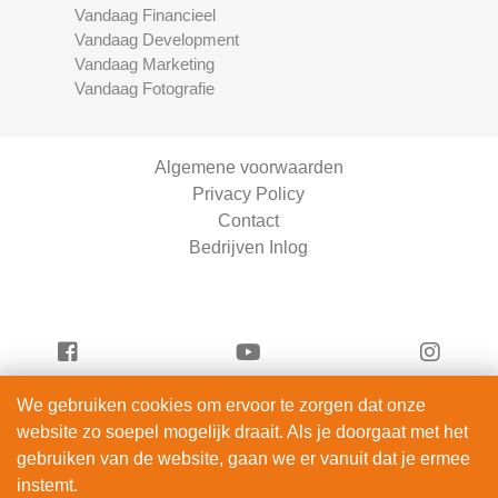
Vandaag Financieel
Vandaag Development
Vandaag Marketing
Vandaag Fotografie
Algemene voorwaarden
Privacy Policy
Contact
Bedrijven Inlog
We gebruiken cookies om ervoor te zorgen dat onze
Vandaag Fietsen is onderdeel van
website zo soepel mogelijk draait. Als je doorgaat met het
ServiceRight B.V. | KVK 90914872
gebruiken van de website, gaan we er vanuit dat je ermee
© 2012 – 2026
instemt.