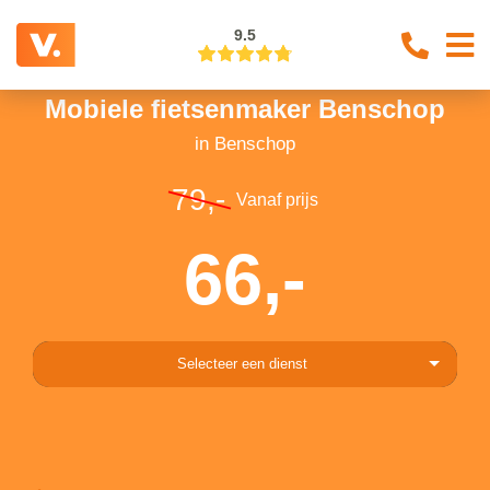
9.5
Mobiele fietsenmaker Benschop
in Benschop
79,-
Vanaf prijs
66,-
Selecteer een dienst