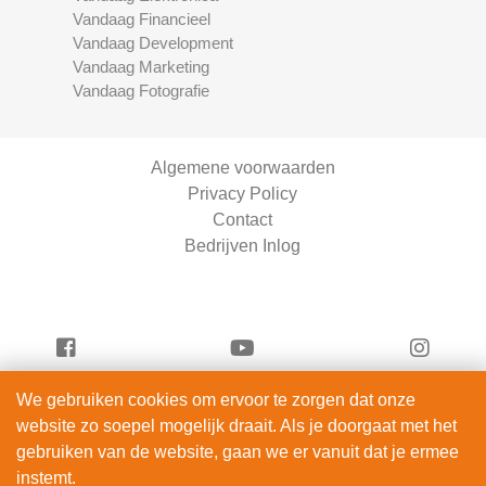
Vandaag Financieel
Vandaag Development
Vandaag Marketing
Vandaag Fotografie
Algemene voorwaarden
Privacy Policy
Contact
Bedrijven Inlog
We gebruiken cookies om ervoor te zorgen dat onze
Vandaag Fietsen is onderdeel van
website zo soepel mogelijk draait. Als je doorgaat met het
ServiceRight B.V. | KVK 90914872
gebruiken van de website, gaan we er vanuit dat je ermee
© 2012 – 2026
instemt.