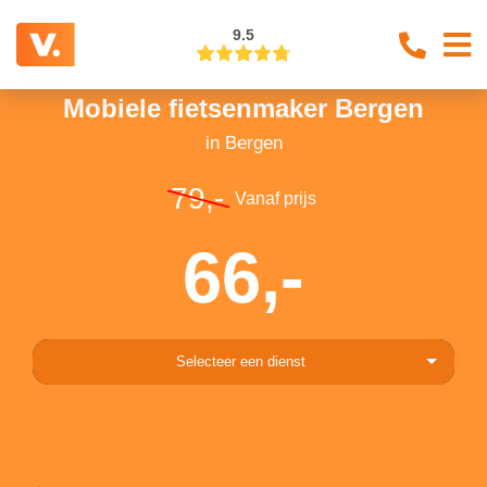
9.5
Mobiele fietsenmaker Bergen
in Bergen
79,-
Vanaf prijs
66,-
Selecteer een dienst