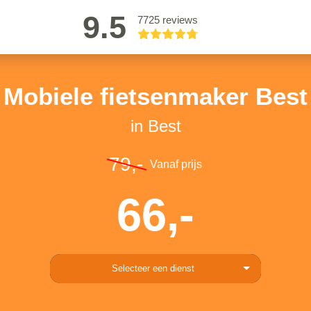
9.5
7725 reviews
Mobiele fietsenmaker Best
in Best
79,-
Vanaf prijs
66,-
Selecteer een dienst