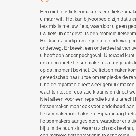
Een mobiele fietsenmaker is een fietsenmake
u maar wilt! Het kan bijvoorbeeld zijn dat u e
iets mis is met uw fiets, waardoor u geen g
uw fiets. In dat geval is een mobiele fietsen
Het kan natuurlijk ook zijn dat u onderweg be
onderweg. Er breekt een onderdeel af van uw 
u heeft een ander pechgeval. Uiteraard kunt 
om de mobiele fietsenmaker naar de plaats t
op dat moment bevindt. De fietsenmaker kom
gereedschap naar u toe om ter plekke de repa
u na de reparatie direct weer gebruik maken 
wachten tot de reparatie klaar is en direct we
Niet alleen voor een reparatie kunt u terecht
fietsenmaker, maar ook voor onderhoud aan d
fietsenmaker inschakelen. Bij Vandaag Fiet
fietsenmakers aangesloten, waardoor er alti
bij u in de buurt zit. Waar u zich ook bevindt, 
een mobiele fietsenmaker in te schakelen!