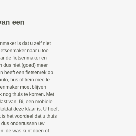
van een
maker is dat u zelf niet
fietsenmaker naar u toe
aar de fietsenmaker en
n dus niet (goed) meer
een heeft een fietsenrek op
uto, bus of trein mee te
senmaker moet blijven
k nog thuis te komen. Met
last van! Bij een mobiele
otdat deze klaar is. U hoeft
 is het voordeel dat u thuis
n dus ondertussen uw
n, de was kunt doen of