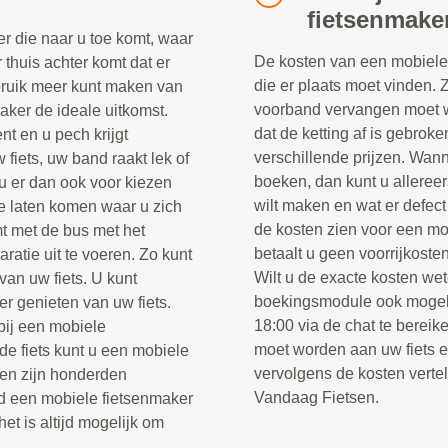
fietsenmake
r die naar u toe komt, waar
De kosten van een mobiele 
r thuis achter komt dat er
die er plaats moet vinden. 
ebruik meer kunt maken van
voorband vervangen moet w
maker de ideale uitkomst.
dat de ketting af is gebrok
nt en u pech krijgt
verschillende prijzen. Wann
fiets, uw band raakt lek of
boeken, dan kunt u alleree
u er dan ook voor kiezen
wilt maken en wat er defect
e laten komen waar u zich
de kosten zien voor een mo
t met de bus met het
betaalt u geen voorrijkosten
ratie uit te voeren. Zo kunt
Wilt u de exacte kosten wet
van uw fiets. U kunt
boekingsmodule ook mogel
er genieten van uw fiets.
18:00 via de chat te berei
 bij een mobiele
moet worden aan uw fiets 
e fiets kunt u een mobiele
vervolgens de kosten verte
sen zijn honderden
Vandaag Fietsen.
jd een mobiele fietsenmaker
het is altijd mogelijk om