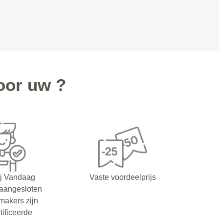
oor uw ?
ij Vandaag
Vaste voordeelprijs
 aangesloten
makers zijn
tificeerde