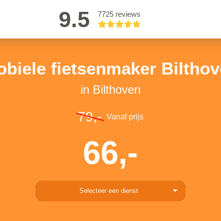
9.5
7725 reviews
biele fietsenmaker Biltho
in Bilthoven
79,-
Vanaf prijs
66,-
Selecteer een dienst