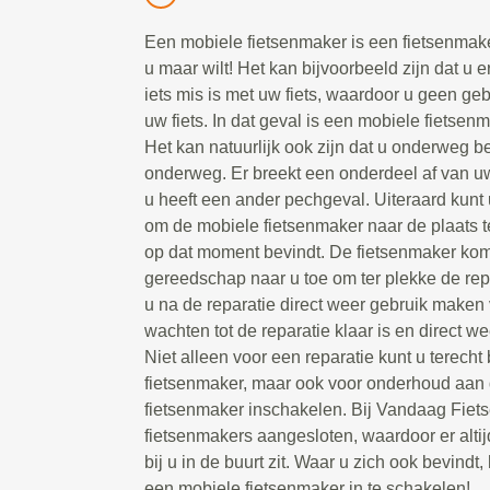
Een mobiele fietsenmaker is een fietsenmake
u maar wilt! Het kan bijvoorbeeld zijn dat u e
iets mis is met uw fiets, waardoor u geen g
uw fiets. In dat geval is een mobiele fietsen
Het kan natuurlijk ook zijn dat u onderweg be
onderweg. Er breekt een onderdeel af van uw 
u heeft een ander pechgeval. Uiteraard kunt 
om de mobiele fietsenmaker naar de plaats t
op dat moment bevindt. De fietsenmaker kom
gereedschap naar u toe om ter plekke de repa
u na de reparatie direct weer gebruik maken 
wachten tot de reparatie klaar is en direct we
Niet alleen voor een reparatie kunt u terecht
fietsenmaker, maar ook voor onderhoud aan d
fietsenmaker inschakelen. Bij Vandaag Fiet
fietsenmakers aangesloten, waardoor er alti
bij u in de buurt zit. Waar u zich ook bevindt, 
een mobiele fietsenmaker in te schakelen!