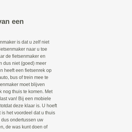
van een
maker is dat u zelf niet
fietsenmaker naar u toe
aar de fietsenmaker en
n dus niet (goed) meer
een heeft een fietsenrek op
uto, bus of trein mee te
senmaker moet blijven
k nog thuis te komen. Met
last van! Bij een mobiele
otdat deze klaar is. U hoeft
 is het voordeel dat u thuis
n dus ondertussen uw
n, de was kunt doen of