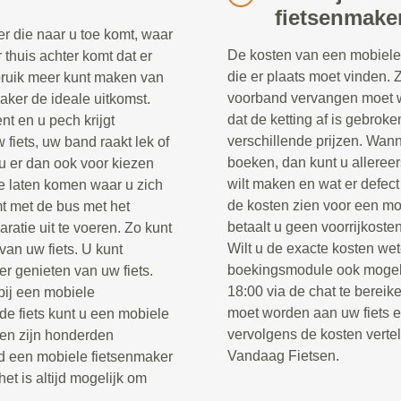
fietsenmake
r die naar u toe komt, waar
De kosten van een mobiele 
r thuis achter komt dat er
die er plaats moet vinden. 
ebruik meer kunt maken van
voorband vervangen moet w
maker de ideale uitkomst.
dat de ketting af is gebrok
nt en u pech krijgt
verschillende prijzen. Wann
fiets, uw band raakt lek of
boeken, dan kunt u alleree
u er dan ook voor kiezen
wilt maken en wat er defect
e laten komen waar u zich
de kosten zien voor een mo
t met de bus met het
betaalt u geen voorrijkosten
ratie uit te voeren. Zo kunt
Wilt u de exacte kosten wet
van uw fiets. U kunt
boekingsmodule ook mogel
er genieten van uw fiets.
18:00 via de chat te berei
 bij een mobiele
moet worden aan uw fiets 
e fiets kunt u een mobiele
vervolgens de kosten verte
sen zijn honderden
Vandaag Fietsen.
jd een mobiele fietsenmaker
het is altijd mogelijk om