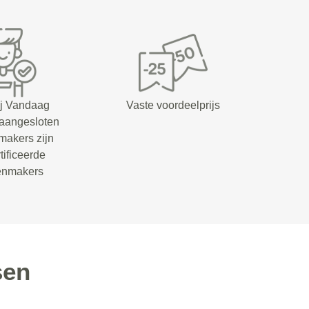
ij Vandaag
Vaste voordeelprijs
 aangesloten
makers zijn
tificeerde
senmakers
sen