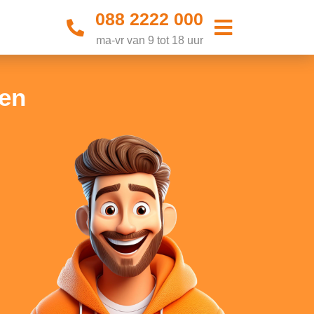
088 2222 000
ma-vr van 9 tot 18 uur
ven