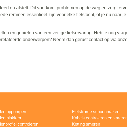
leert en afstelt. Dit voorkomt problemen op de weg en zorgt ervo
goede remmen essentieel zijn voor elke fietstocht, of je nu naar j
llen en genieten van een veilige fietservaring. Heb je nog vrag
sgerelateerde onderwerpen? Neem dan gerust contact op via onz
den oppompen
Fietsframe schoonmaken
en plakken
Kabels controleren en smere
enprofiel controleren
Ketting smeren