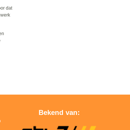
or dat
e werk
en
e
Bekend van:
n