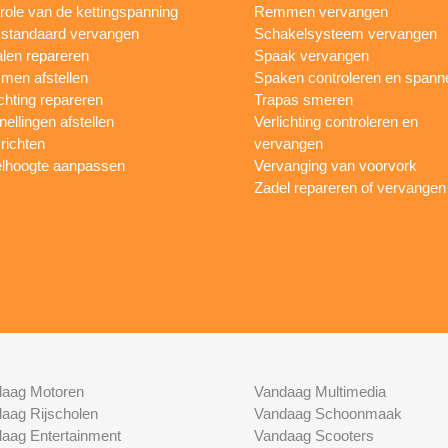
role van de kettingspanning
Remmen vervangen
sstandaard vervangen
Schakelsysteem vervangen
len repareren
Spaak vervangen
en afstellen
Spaken controleren en spann
ichting repareren
Trapas smeren
nellingen afstellen
Verlichting controleren en
 richten
vervangen
lhoogte aanpassen
Vervanging van voorvork
Zadel repareren of vervangen
aag Motoren
Vandaag Multimedia
aag Rijscholen
Vandaag Schoonmaak
aag Entertainment
Vandaag Scooters