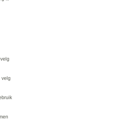
 velg
 velg
ebruik
mmen