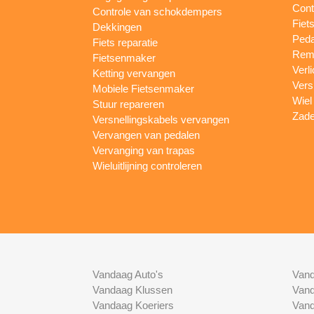
Cont
Controle van schokdempers
Fiet
Dekkingen
Peda
Fiets reparatie
Remm
Fietsenmaker
Verl
Ketting vervangen
Vers
Mobiele Fietsenmaker
Wiel
Stuur repareren
Zade
Versnellingskabels vervangen
Vervangen van pedalen
Vervanging van trapas
Wieluitlijning controleren
Vandaag Auto's
Vand
Vandaag Klussen
Vand
Vandaag Koeriers
Vand