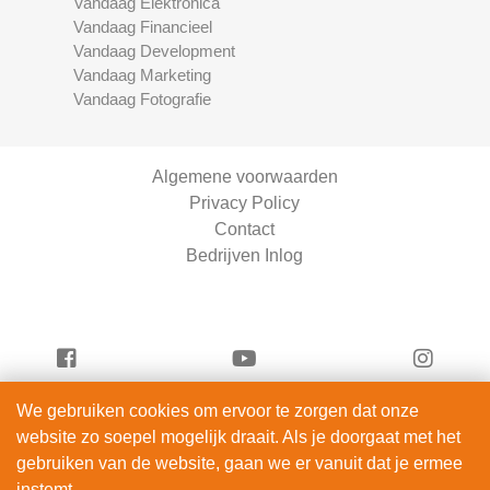
Vandaag Elektronica
Vandaag Financieel
Vandaag Development
Vandaag Marketing
Vandaag Fotografie
Algemene voorwaarden
Privacy Policy
Contact
Bedrijven Inlog
We gebruiken cookies om ervoor te zorgen dat onze
Vandaag Fietsen is onderdeel van
website zo soepel mogelijk draait. Als je doorgaat met het
ServiceRight B.V. | KVK 90914872
gebruiken van de website, gaan we er vanuit dat je ermee
© 2012 – 2026
instemt.