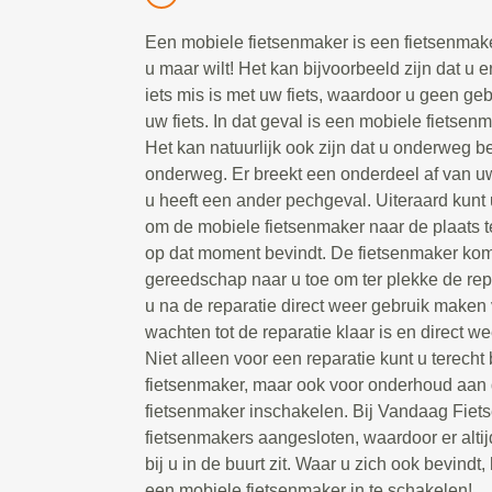
Een mobiele fietsenmaker is een fietsenmake
u maar wilt! Het kan bijvoorbeeld zijn dat u e
iets mis is met uw fiets, waardoor u geen g
uw fiets. In dat geval is een mobiele fietsen
Het kan natuurlijk ook zijn dat u onderweg be
onderweg. Er breekt een onderdeel af van uw 
u heeft een ander pechgeval. Uiteraard kunt 
om de mobiele fietsenmaker naar de plaats t
op dat moment bevindt. De fietsenmaker kom
gereedschap naar u toe om ter plekke de repa
u na de reparatie direct weer gebruik maken 
wachten tot de reparatie klaar is en direct we
Niet alleen voor een reparatie kunt u terecht
fietsenmaker, maar ook voor onderhoud aan d
fietsenmaker inschakelen. Bij Vandaag Fiet
fietsenmakers aangesloten, waardoor er alti
bij u in de buurt zit. Waar u zich ook bevindt, 
een mobiele fietsenmaker in te schakelen!