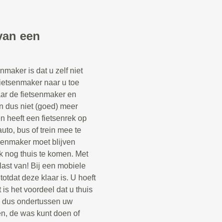
van een
maker is dat u zelf niet
fietsenmaker naar u toe
aar de fietsenmaker en
n dus niet (goed) meer
een heeft een fietsenrek op
uto, bus of trein mee te
senmaker moet blijven
k nog thuis te komen. Met
last van! Bij een mobiele
otdat deze klaar is. U hoeft
 is het voordeel dat u thuis
n dus ondertussen uw
n, de was kunt doen of