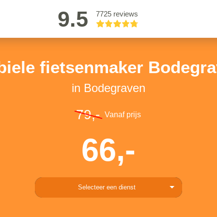
9.5
7725 reviews
iele fietsenmaker Bodegr
in Bodegraven
79,-
Vanaf prijs
66,-
Selecteer een dienst