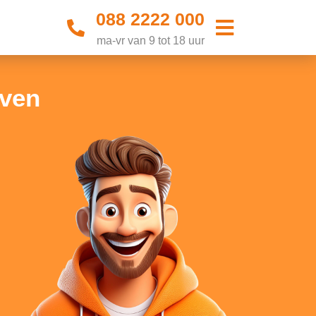
088 2222 000
ma-vr van 9 tot 18 uur
aven