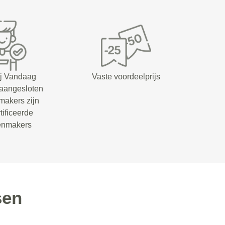
ij Vandaag
Vaste voordeelprijs
 aangesloten
makers zijn
tificeerde
senmakers
sen