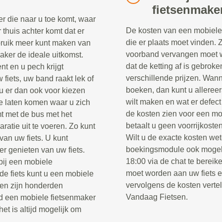
fietsenmake
r die naar u toe komt, waar
De kosten van een mobiele 
r thuis achter komt dat er
die er plaats moet vinden. 
ebruik meer kunt maken van
voorband vervangen moet w
maker de ideale uitkomst.
dat de ketting af is gebrok
nt en u pech krijgt
verschillende prijzen. Wann
fiets, uw band raakt lek of
boeken, dan kunt u alleree
u er dan ook voor kiezen
wilt maken en wat er defect
e laten komen waar u zich
de kosten zien voor een mo
t met de bus met het
betaalt u geen voorrijkosten
ratie uit te voeren. Zo kunt
Wilt u de exacte kosten wet
van uw fiets. U kunt
boekingsmodule ook mogel
er genieten van uw fiets.
18:00 via de chat te berei
 bij een mobiele
moet worden aan uw fiets 
e fiets kunt u een mobiele
vervolgens de kosten verte
sen zijn honderden
Vandaag Fietsen.
jd een mobiele fietsenmaker
het is altijd mogelijk om