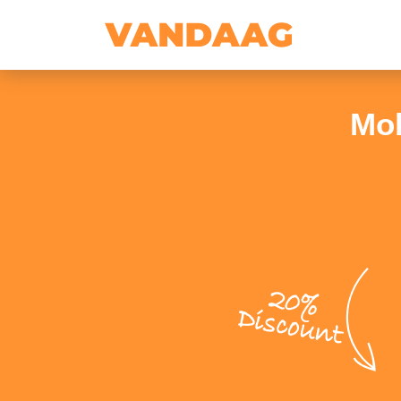
Mob
20%
Discount