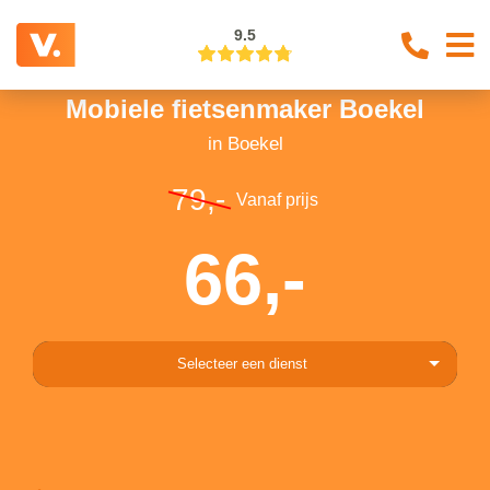
9.5
Mobiele fietsenmaker Boekel
in Boekel
79,-
Vanaf prijs
66,-
Selecteer een dienst