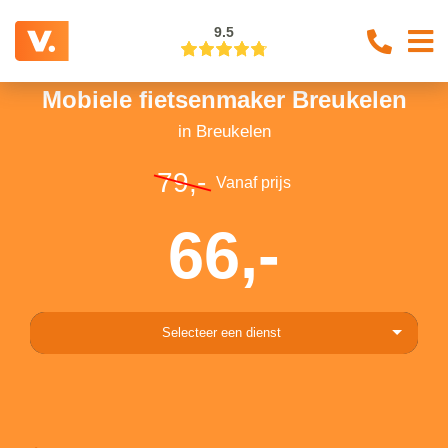
9.5
Mobiele fietsenmaker Breukelen
in Breukelen
79,-
Vanaf prijs
66,-
Selecteer een dienst