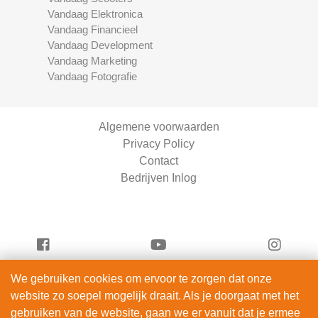
Vandaag Elektronica
Vandaag Financieel
Vandaag Development
Vandaag Marketing
Vandaag Fotografie
Algemene voorwaarden
Privacy Policy
Contact
Bedrijven Inlog
We gebruiken cookies om ervoor te zorgen dat onze
Vandaag Fietsen is onderdeel van
website zo soepel mogelijk draait. Als je doorgaat met het
ServiceRight B.V. | KVK 90914872
gebruiken van de website, gaan we er vanuit dat je ermee