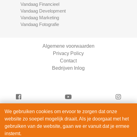
Vandaag Financieel
Vandaag Development
Vandaag Marketing
Vandaag Fotografie
Algemene voorwaarden
Privacy Policy
Contact
Bedrijven Inlog
We gebruiken cookies om ervoor te zorgen dat onze
Vandaag Fietsen is onderdeel van
website zo soepel mogelijk draait. Als je doorgaat met het
ServiceRight B.V. | KVK 90914872
gebruiken van de website, gaan we er vanuit dat je ermee
© 2012 – 2026
instemt.