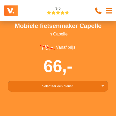
9.5
Mobiele fietsenmaker Capelle
in Capelle
79,-
Vanaf prijs
66,-
Selecteer een dienst