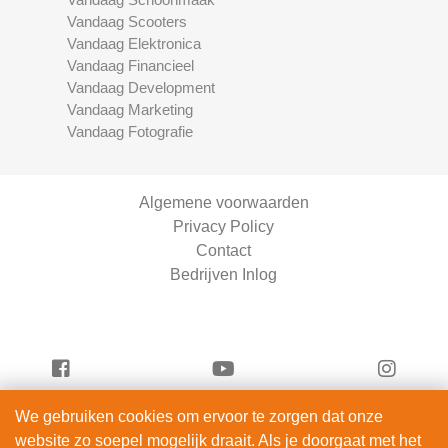
Vandaag Scooters
Vandaag Elektronica
Vandaag Financieel
Vandaag Development
Vandaag Marketing
Vandaag Fotografie
Algemene voorwaarden
Privacy Policy
Contact
Bedrijven Inlog
We gebruiken cookies om ervoor te zorgen dat onze
Vandaag Fietsen is onderdeel van
website zo soepel mogelijk draait. Als je doorgaat met het