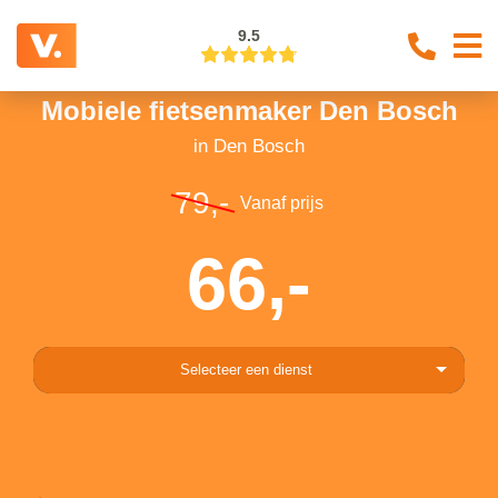
9.5
Mobiele fietsenmaker Den Bosch
in Den Bosch
79,-
Vanaf prijs
66,-
Selecteer een dienst