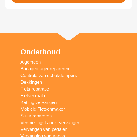
Onderhoud
Algemeen
Bagagedrager repareren
Controle van schokdempers
Dekkingen
Fiets reparatie
Fietsenmaker
Ketting vervangen
Mobiele Fietsenmaker
Stuur repareren
Versnellingskabels vervangen
Vervangen van pedalen
Vervanging van trapas