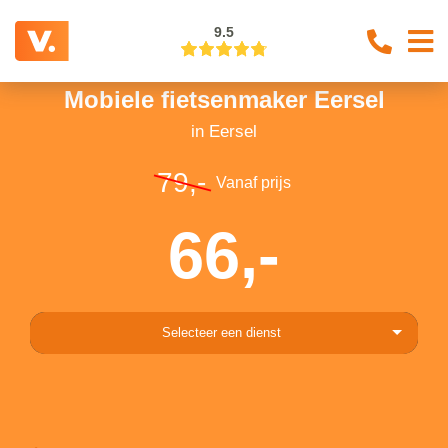
9.5
Mobiele fietsenmaker Eersel
in Eersel
79,-
Vanaf prijs
66,-
Selecteer een dienst