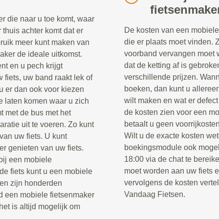
fietsenmake
r die naar u toe komt, waar
De kosten van een mobiele 
r thuis achter komt dat er
die er plaats moet vinden. 
ebruik meer kunt maken van
voorband vervangen moet w
maker de ideale uitkomst.
dat de ketting af is gebrok
nt en u pech krijgt
verschillende prijzen. Wann
fiets, uw band raakt lek of
boeken, dan kunt u alleree
u er dan ook voor kiezen
wilt maken en wat er defect
e laten komen waar u zich
de kosten zien voor een mo
t met de bus met het
betaalt u geen voorrijkosten
ratie uit te voeren. Zo kunt
Wilt u de exacte kosten wet
van uw fiets. U kunt
boekingsmodule ook mogel
er genieten van uw fiets.
18:00 via de chat te berei
 bij een mobiele
moet worden aan uw fiets 
e fiets kunt u een mobiele
vervolgens de kosten verte
sen zijn honderden
Vandaag Fietsen.
jd een mobiele fietsenmaker
het is altijd mogelijk om