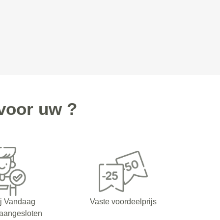
voor uw ?
ij Vandaag
Vaste voordeelprijs
 aangesloten