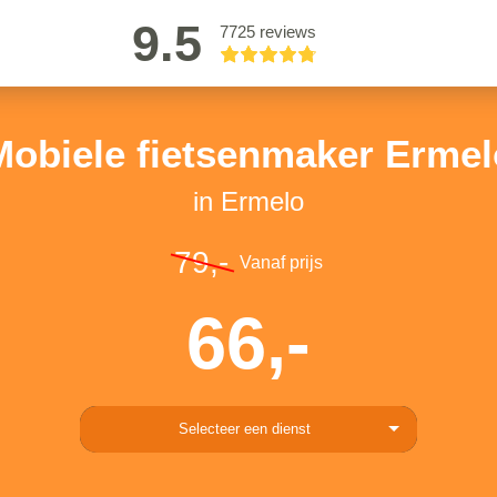
9.5
7725 reviews
Mobiele fietsenmaker Ermel
in Ermelo
79,-
Vanaf prijs
66,-
Selecteer een dienst