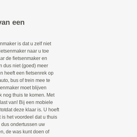
van een
maker is dat u zelf niet
fietsenmaker naar u toe
aar de fietsenmaker en
n dus niet (goed) meer
een heeft een fietsenrek op
uto, bus of trein mee te
senmaker moet blijven
k nog thuis te komen. Met
last van! Bij een mobiele
otdat deze klaar is. U hoeft
 is het voordeel dat u thuis
n dus ondertussen uw
n, de was kunt doen of