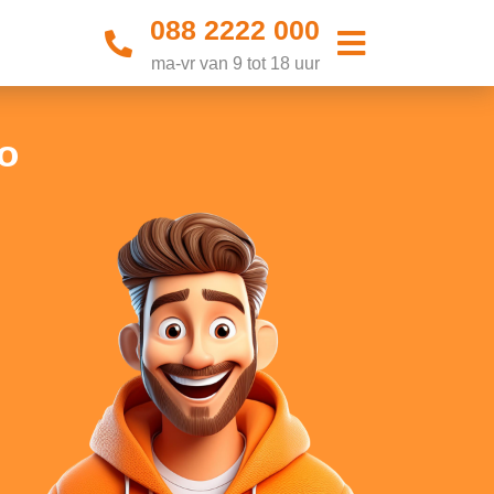
088 2222 000
ma-vr van 9 tot 18 uur
o