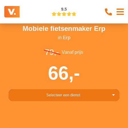
9.5
Mobiele fietsenmaker Erp
in Erp
79,-
Vanaf prijs
66,-
Selecteer een dienst