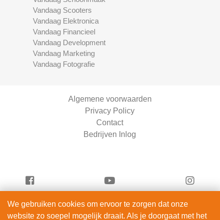
Vandaag Scooters
Vandaag Elektronica
Vandaag Financieel
Vandaag Development
Vandaag Marketing
Vandaag Fotografie
Algemene voorwaarden
Privacy Policy
Contact
Bedrijven Inlog
We gebruiken cookies om ervoor te zorgen dat onze
Vandaag Fietsen is onderdeel van
website zo soepel mogelijk draait. Als je doorgaat met het