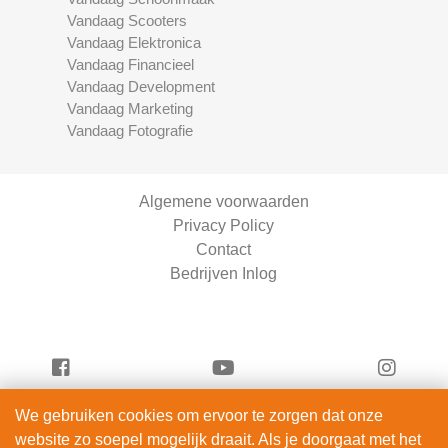
Vandaag Scooters
Vandaag Elektronica
Vandaag Financieel
Vandaag Development
Vandaag Marketing
Vandaag Fotografie
Algemene voorwaarden
Privacy Policy
Contact
Bedrijven Inlog
We gebruiken cookies om ervoor te zorgen dat onze
Vandaag Fietsen is onderdeel van
website zo soepel mogelijk draait. Als je doorgaat met het