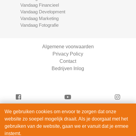
Vandaag Financieel
Vandaag Development
Vandaag Marketing
Vandaag Fotografie
Algemene voorwaarden
Privacy Policy
Contact
Bedrijven Inlog
We gebruiken cookies om ervoor te zorgen dat onze
Vandaag Fietsen is onderdeel van
website zo soepel mogelijk draait. Als je doorgaat met het
ServiceRight B.V. | KVK 90914872
gebruiken van de website, gaan we er vanuit dat je ermee
© 2012 – 2026
instemt.