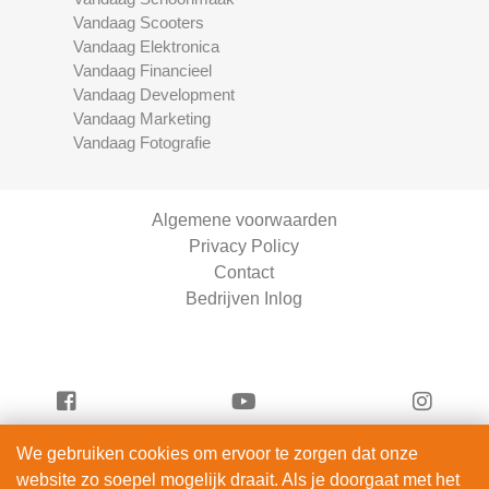
Vandaag Scooters
Vandaag Elektronica
Vandaag Financieel
Vandaag Development
Vandaag Marketing
Vandaag Fotografie
Algemene voorwaarden
Privacy Policy
Contact
Bedrijven Inlog
We gebruiken cookies om ervoor te zorgen dat onze
Vandaag Fietsen is onderdeel van
website zo soepel mogelijk draait. Als je doorgaat met het