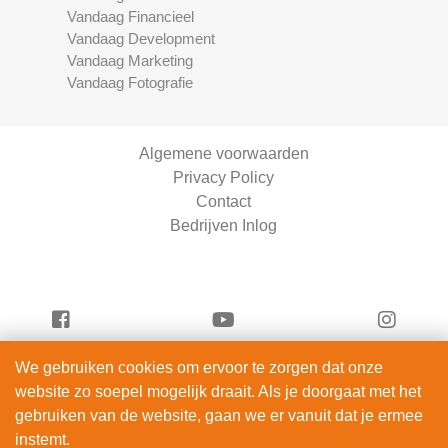
Vandaag Financieel
Vandaag Development
Vandaag Marketing
Vandaag Fotografie
Algemene voorwaarden
Privacy Policy
Contact
Bedrijven Inlog
We gebruiken cookies om ervoor te zorgen dat onze
Vandaag Fietsen is onderdeel van
website zo soepel mogelijk draait. Als je doorgaat met het
ServiceRight B.V. | KVK 90914872
gebruiken van de website, gaan we er vanuit dat je ermee
© 2012 – 2026
instemt.