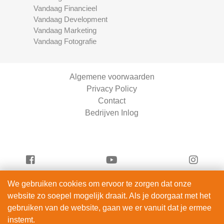
Vandaag Financieel
Vandaag Development
Vandaag Marketing
Vandaag Fotografie
Algemene voorwaarden
Privacy Policy
Contact
Bedrijven Inlog
We gebruiken cookies om ervoor te zorgen dat onze
Vandaag Fietsen is onderdeel van
website zo soepel mogelijk draait. Als je doorgaat met het
ServiceRight B.V. | KVK 90914872
gebruiken van de website, gaan we er vanuit dat je ermee
© 2012 – 2026
instemt.