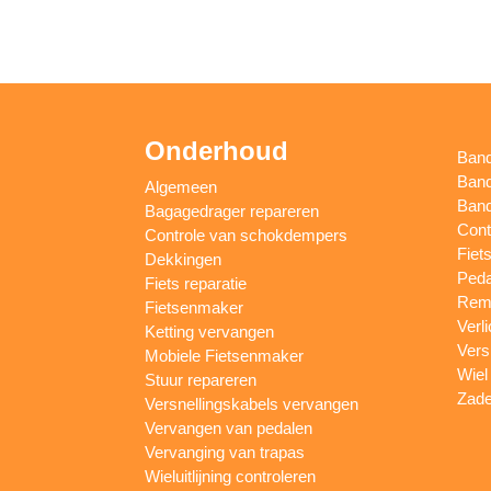
Onderhoud
Ban
Band
Algemeen
Band
Bagagedrager repareren
Cont
Controle van schokdempers
Fiet
Dekkingen
Peda
Fiets reparatie
Remm
Fietsenmaker
Verl
Ketting vervangen
Vers
Mobiele Fietsenmaker
Wiel
Stuur repareren
Zade
Versnellingskabels vervangen
Vervangen van pedalen
Vervanging van trapas
Wieluitlijning controleren