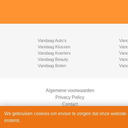
Vandaag Auto's
Vand
Vandaag Klussen
Vand
Vandaag Koeriers
Vand
Vandaag Beauty
Vand
Vandaag Boten
Vand
Algemene voorwaarden
Privacy Policy
Contact
Bedrijven Inlog
We gebruiken cookies om ervoor te zorgen dat onze website zo
instemt.