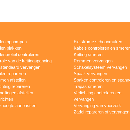
den oppompen
Fietsframe schoonmaken
en plakken
Kabels controleren en smere
enprofiel controleren
Ketting smeren
role van de kettingspanning
Remmen vervangen
sstandaard vervangen
Schakelsysteem vervangen
len repareren
Spaak vervangen
en afstellen
Spaken controleren en spann
ichting repareren
Trapas smeren
nellingen afstellen
Verlichting controleren en
 richten
vervangen
lhoogte aanpassen
Vervanging van voorvork
Zadel repareren of vervangen