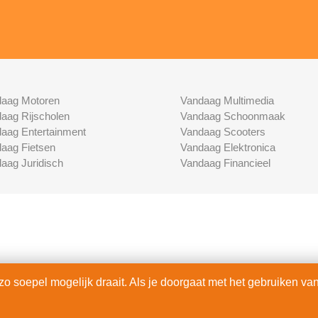
aag Motoren
Vandaag Multimedia
aag Rijscholen
Vandaag Schoonmaak
aag Entertainment
Vandaag Scooters
aag Fietsen
Vandaag Elektronica
aag Juridisch
Vandaag Financieel
 soepel mogelijk draait. Als je doorgaat met het gebruiken van