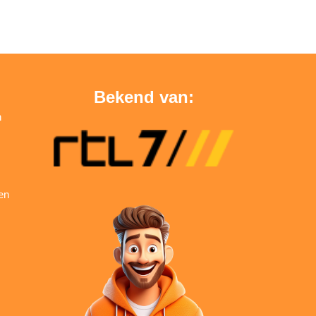
Bekend van:
n
en