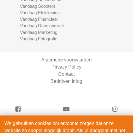
Vandaag Scooters
Vandaag Elektronica
Vandaag Financieel
Vandaag Development
Vandaag Marketing
Vandaag Fotografie
Algemene voorwaarden
Privacy Policy
Contact
Bedrijven Inlog
We gebruiken cookies om ervoor te zorgen dat onze
Vandaag Fietsen is onderdeel van
website zo soepel mogelijk draait. Als je doorgaat met het