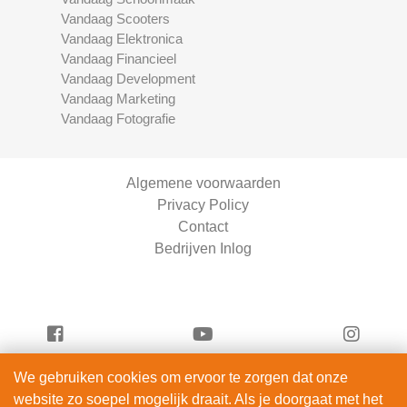
Vandaag Scooters
Vandaag Elektronica
Vandaag Financieel
Vandaag Development
Vandaag Marketing
Vandaag Fotografie
Algemene voorwaarden
Privacy Policy
Contact
Bedrijven Inlog
We gebruiken cookies om ervoor te zorgen dat onze
Vandaag Fietsen is onderdeel van
website zo soepel mogelijk draait. Als je doorgaat met het