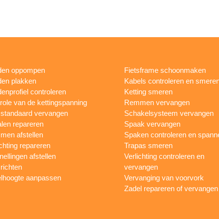
den oppompen
Fietsframe schoonmaken
en plakken
Kabels controleren en smere
enprofiel controleren
Ketting smeren
role van de kettingspanning
Remmen vervangen
sstandaard vervangen
Schakelsysteem vervangen
len repareren
Spaak vervangen
en afstellen
Spaken controleren en spann
ichting repareren
Trapas smeren
nellingen afstellen
Verlichting controleren en
 richten
vervangen
lhoogte aanpassen
Vervanging van voorvork
Zadel repareren of vervangen