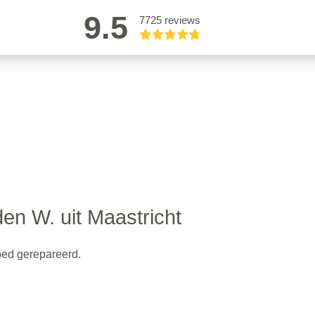
9.5
7725 reviews
en W. uit Maastricht
oed gerepareerd.