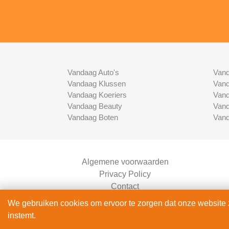
Vandaag Auto's
Vand
Vandaag Klussen
Vand
Vandaag Koeriers
Vand
Vandaag Beauty
Vand
Vandaag Boten
Vand
Algemene voorwaarden
Privacy Policy
Contact
Bedrijven Inlog
We gebruiken cookies om ervoor te zorgen dat onze website zo
instemt.