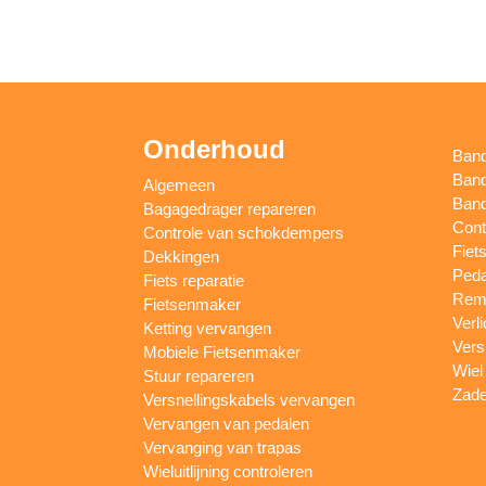
Onderhoud
Ban
Band
Algemeen
Band
Bagagedrager repareren
Cont
Controle van schokdempers
Fiet
Dekkingen
Peda
Fiets reparatie
Remm
Fietsenmaker
Verl
Ketting vervangen
Vers
Mobiele Fietsenmaker
Wiel
Stuur repareren
Zade
Versnellingskabels vervangen
Vervangen van pedalen
Vervanging van trapas
Wieluitlijning controleren