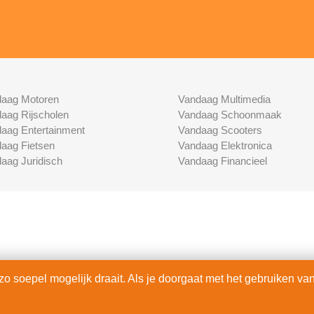
aag Motoren
Vandaag Multimedia
aag Rijscholen
Vandaag Schoonmaak
aag Entertainment
Vandaag Scooters
aag Fietsen
Vandaag Elektronica
aag Juridisch
Vandaag Financieel
 soepel mogelijk draait. Als je doorgaat met het gebruiken van