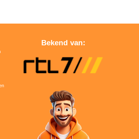
Bekend van:
n
en