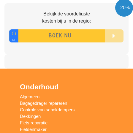
-20%
Bekijk de voordeligste
kosten bij u in de regio:
Onderhoud
Algemeen
Bagagedrager repareren
Controle van schokdempers
Dekkingen
Fiets reparatie
Fietsenmaker