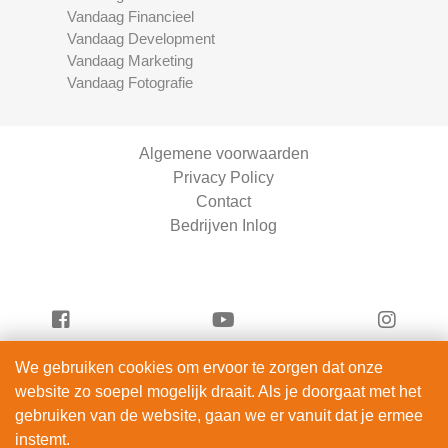
Vandaag Financieel
Vandaag Development
Vandaag Marketing
Vandaag Fotografie
Algemene voorwaarden
Privacy Policy
Contact
Bedrijven Inlog
We gebruiken cookies om ervoor te zorgen dat onze
Vandaag Fietsen is onderdeel van
website zo soepel mogelijk draait. Als je doorgaat met het
ServiceRight B.V. | KVK 90914872
gebruiken van de website, gaan we er vanuit dat je ermee
© 2012 – 2026
instemt.