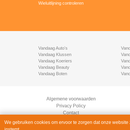
Wieluitlijning controleren
Vandaag Auto's
Vand
Vandaag Klussen
Vand
Vandaag Koeriers
Vand
Vandaag Beauty
Vand
Vandaag Boten
Vand
Algemene voorwaarden
Privacy Policy
Contact
Bedrijven Inlog
We gebruiken cookies om ervoor te zorgen dat onze website zo
instemt.