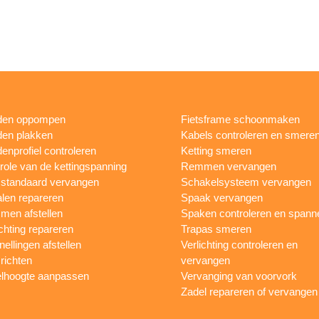
den oppompen
Fietsframe schoonmaken
en plakken
Kabels controleren en smere
enprofiel controleren
Ketting smeren
role van de kettingspanning
Remmen vervangen
sstandaard vervangen
Schakelsysteem vervangen
len repareren
Spaak vervangen
en afstellen
Spaken controleren en spann
ichting repareren
Trapas smeren
nellingen afstellen
Verlichting controleren en
 richten
vervangen
lhoogte aanpassen
Vervanging van voorvork
Zadel repareren of vervangen