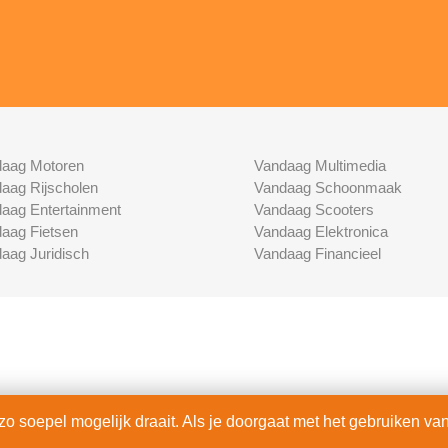
aag Motoren
Vandaag Multimedia
aag Rijscholen
Vandaag Schoonmaak
aag Entertainment
Vandaag Scooters
aag Fietsen
Vandaag Elektronica
aag Juridisch
Vandaag Financieel
 soepel mogelijk draait. Als je doorgaat met het gebruiken van