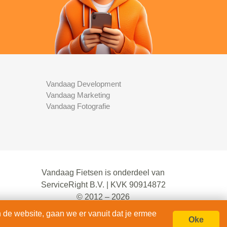
Vandaag Development
Vandaag Marketing
Vandaag Fotografie
Vandaag Fietsen is onderdeel van
ServiceRight B.V. | KVK 90914872
© 2012 – 2026
alle rechten voorbehouden.
 de website, gaan we er vanuit dat je ermee
Oke