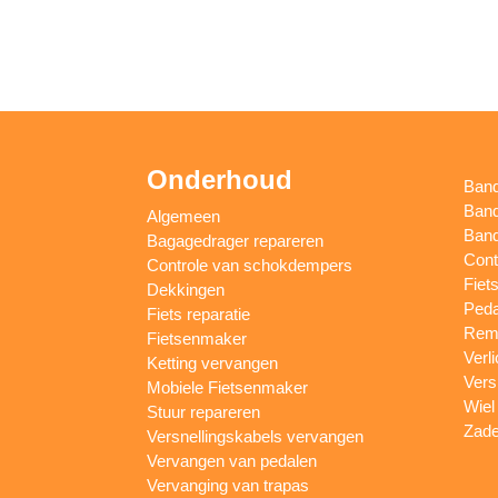
Onderhoud
Ban
Band
Algemeen
Band
Bagagedrager repareren
Cont
Controle van schokdempers
Fiet
Dekkingen
Peda
Fiets reparatie
Remm
Fietsenmaker
Verl
Ketting vervangen
Vers
Mobiele Fietsenmaker
Wiel
Stuur repareren
Zade
Versnellingskabels vervangen
Vervangen van pedalen
Vervanging van trapas