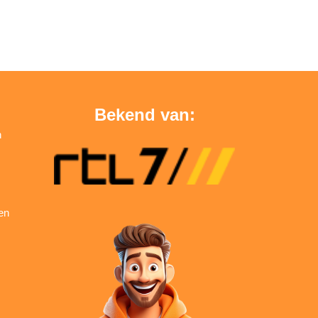
Bekend van:
n
en