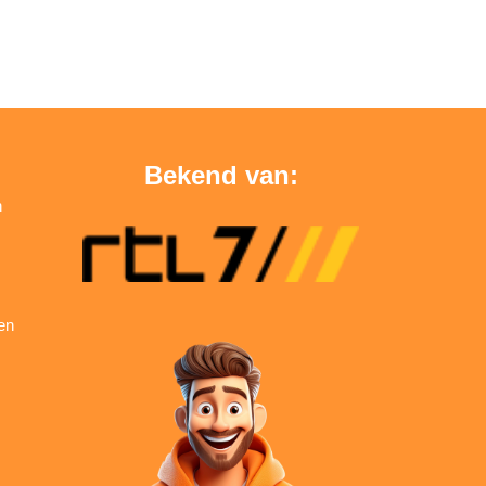
Bekend van:
n
en