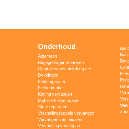
Onderhoud
Ban
Band
Algemeen
Band
Bagagedrager repareren
Cont
Controle van schokdempers
Fiet
Dekkingen
Peda
Fiets reparatie
Remm
Fietsenmaker
Verl
Ketting vervangen
Vers
Mobiele Fietsenmaker
Wiel
Stuur repareren
Zade
Versnellingskabels vervangen
Vervangen van pedalen
Vervanging van trapas