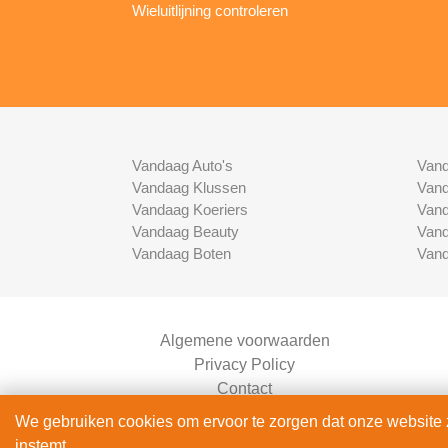
Wieluitlijning controleren
Vandaag Auto's
Vand
Vandaag Klussen
Vand
Vandaag Koeriers
Vand
Vandaag Beauty
Vand
Vandaag Boten
Vand
Algemene voorwaarden
Privacy Policy
Contact
Bedrijven Inlog
We gebruiken cookies om ervoor te zorgen dat onze website zo
instemt.