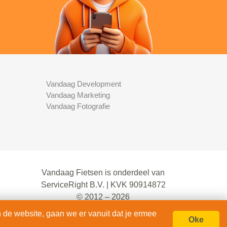
Vandaag Development
Vandaag Marketing
Vandaag Fotografie
Vandaag Fietsen is onderdeel van
ServiceRight B.V. | KVK 90914872
© 2012 – 2026
alle rechten voorbehouden.
 de website, gaan we er vanuit dat je ermee
Oke