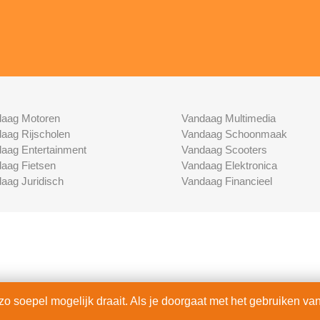
aag Motoren
Vandaag Multimedia
aag Rijscholen
Vandaag Schoonmaak
aag Entertainment
Vandaag Scooters
aag Fietsen
Vandaag Elektronica
aag Juridisch
Vandaag Financieel
 soepel mogelijk draait. Als je doorgaat met het gebruiken van