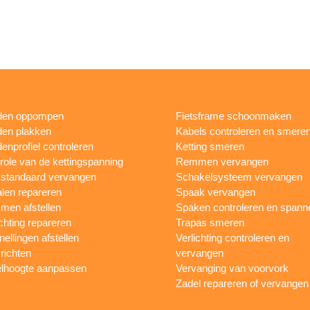
den oppompen
Fietsframe schoonmaken
en plakken
Kabels controleren en smere
enprofiel controleren
Ketting smeren
role van de kettingspanning
Remmen vervangen
sstandaard vervangen
Schakelsysteem vervangen
len repareren
Spaak vervangen
en afstellen
Spaken controleren en spann
ichting repareren
Trapas smeren
nellingen afstellen
Verlichting controleren en
 richten
vervangen
lhoogte aanpassen
Vervanging van voorvork
Zadel repareren of vervangen