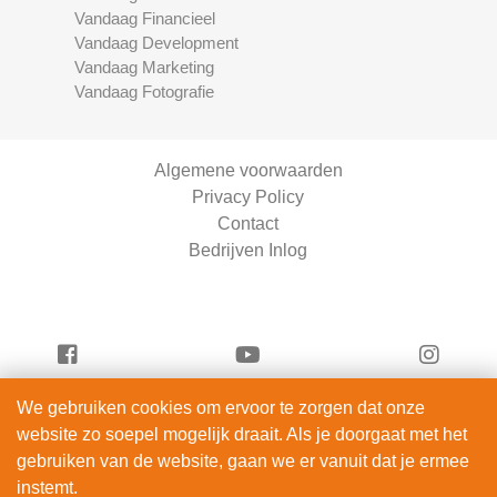
Vandaag Financieel
Vandaag Development
Vandaag Marketing
Vandaag Fotografie
Algemene voorwaarden
Privacy Policy
Contact
Bedrijven Inlog
We gebruiken cookies om ervoor te zorgen dat onze
Vandaag Fietsen is onderdeel van
website zo soepel mogelijk draait. Als je doorgaat met het
ServiceRight B.V. | KVK 90914872
gebruiken van de website, gaan we er vanuit dat je ermee
© 2012 – 2026
instemt.