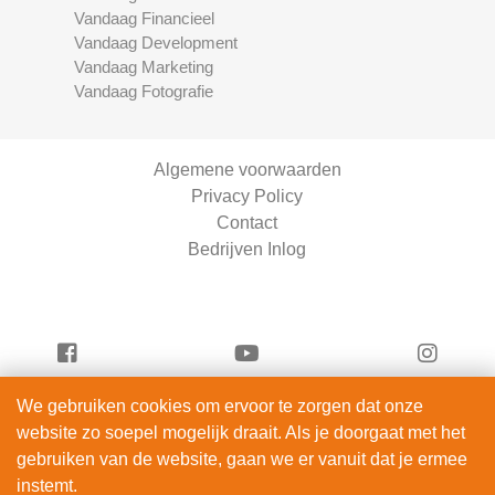
Vandaag Financieel
Vandaag Development
Vandaag Marketing
Vandaag Fotografie
Algemene voorwaarden
Privacy Policy
Contact
Bedrijven Inlog
We gebruiken cookies om ervoor te zorgen dat onze
Vandaag Fietsen is onderdeel van
website zo soepel mogelijk draait. Als je doorgaat met het
ServiceRight B.V. | KVK 90914872
gebruiken van de website, gaan we er vanuit dat je ermee
© 2012 – 2026
instemt.