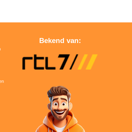
Bekend van:
n
en