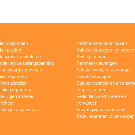
den oppompen
Fietsframe schoonmaken
en plakken
Kabels controleren en smere
enprofiel controleren
Ketting smeren
role van de kettingspanning
Remmen vervangen
sstandaard vervangen
Schakelsysteem vervangen
len repareren
Spaak vervangen
en afstellen
Spaken controleren en spann
ichting repareren
Trapas smeren
nellingen afstellen
Verlichting controleren en
 richten
vervangen
lhoogte aanpassen
Vervanging van voorvork
Zadel repareren of vervangen