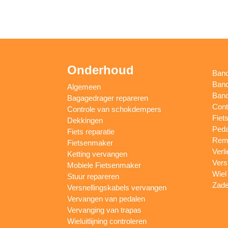
Onderhoud
Ban
Band
Algemeen
Band
Bagagedrager repareren
Cont
Controle van schokdempers
Fiet
Dekkingen
Peda
Fiets reparatie
Remm
Fietsenmaker
Verl
Ketting vervangen
Vers
Mobiele Fietsenmaker
Wiel
Stuur repareren
Zade
Versnellingskabels vervangen
Vervangen van pedalen
Vervanging van trapas
Wieluitlijning controleren