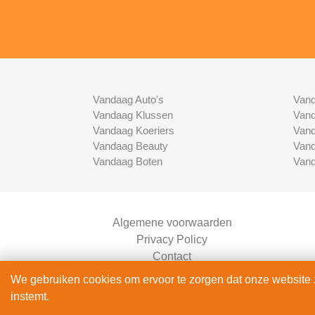
Vandaag Auto's
Vand
Vandaag Klussen
Vand
Vandaag Koeriers
Vand
Vandaag Beauty
Vand
Vandaag Boten
Vand
Algemene voorwaarden
Privacy Policy
Contact
Bedrijven Inlog
We gebruiken cookies om ervoor te zorgen dat onze website zo
instemt.