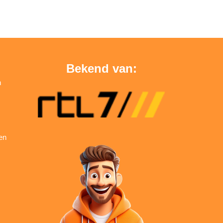
Bekend van:
n
en