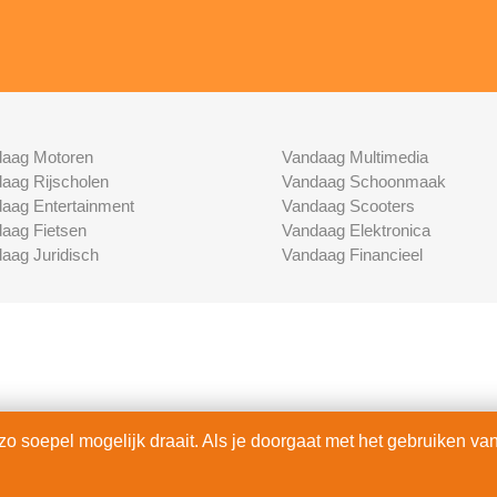
aag Motoren
Vandaag Multimedia
aag Rijscholen
Vandaag Schoonmaak
aag Entertainment
Vandaag Scooters
aag Fietsen
Vandaag Elektronica
aag Juridisch
Vandaag Financieel
 soepel mogelijk draait. Als je doorgaat met het gebruiken van