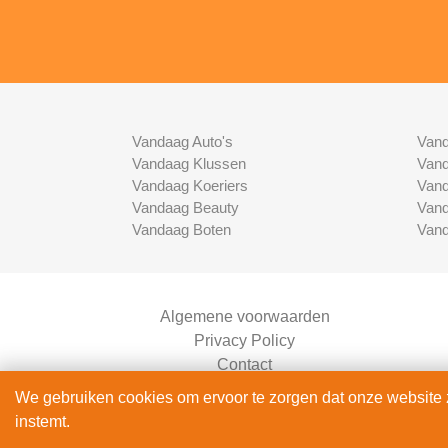
Vandaag Auto's
Vand
Vandaag Klussen
Vand
Vandaag Koeriers
Vand
Vandaag Beauty
Vand
Vandaag Boten
Vand
Algemene voorwaarden
Privacy Policy
Contact
Bedrijven Inlog
We gebruiken cookies om ervoor te zorgen dat onze website zo
instemt.