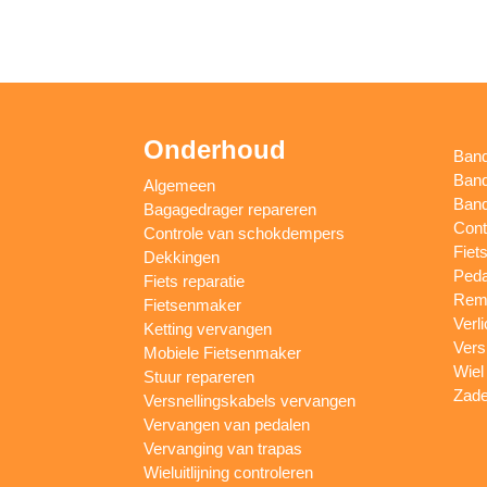
Onderhoud
Ban
Band
Algemeen
Band
Bagagedrager repareren
Cont
Controle van schokdempers
Fiet
Dekkingen
Peda
Fiets reparatie
Remm
Fietsenmaker
Verl
Ketting vervangen
Vers
Mobiele Fietsenmaker
Wiel
Stuur repareren
Zade
Versnellingskabels vervangen
Vervangen van pedalen
Vervanging van trapas
Wieluitlijning controleren