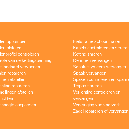
den oppompen
Fietsframe schoonmaken
en plakken
Kabels controleren en smere
enprofiel controleren
Ketting smeren
role van de kettingspanning
Remmen vervangen
sstandaard vervangen
Schakelsysteem vervangen
len repareren
Spaak vervangen
en afstellen
Spaken controleren en spann
ichting repareren
Trapas smeren
nellingen afstellen
Verlichting controleren en
 richten
vervangen
lhoogte aanpassen
Vervanging van voorvork
Zadel repareren of vervangen