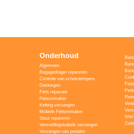
Onderhoud
Ban
Band
Algemeen
Band
Bagagedrager repareren
Cont
Controle van schokdempers
Fiet
Dekkingen
Peda
Fiets reparatie
Remm
Fietsenmaker
Verl
Ketting vervangen
Vers
Mobiele Fietsenmaker
Wiel
Stuur repareren
Zade
Versnellingskabels vervangen
Vervangen van pedalen