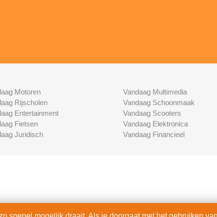
aag Motoren
Vandaag Multimedia
aag Rijscholen
Vandaag Schoonmaak
aag Entertainment
Vandaag Scooters
aag Fietsen
Vandaag Elektronica
aag Juridisch
Vandaag Financieel
 soepel mogelijk draait. Als je doorgaat met het gebruiken van