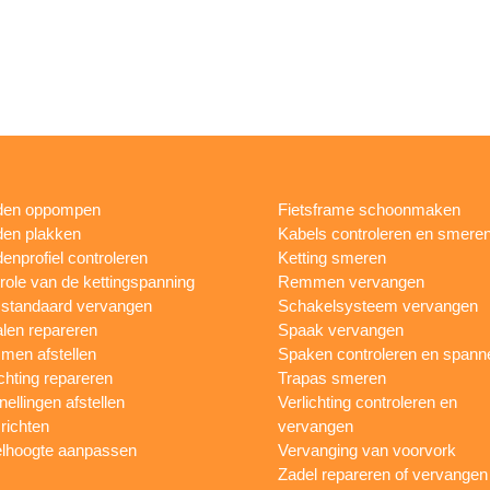
den oppompen
Fietsframe schoonmaken
en plakken
Kabels controleren en smere
enprofiel controleren
Ketting smeren
role van de kettingspanning
Remmen vervangen
sstandaard vervangen
Schakelsysteem vervangen
len repareren
Spaak vervangen
en afstellen
Spaken controleren en spann
ichting repareren
Trapas smeren
nellingen afstellen
Verlichting controleren en
 richten
vervangen
lhoogte aanpassen
Vervanging van voorvork
Zadel repareren of vervangen