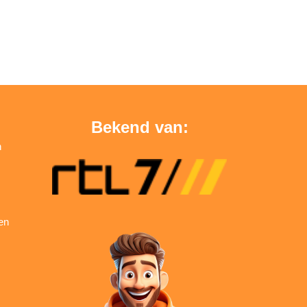
Bekend van:
n
en