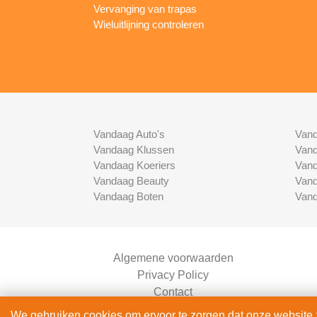
Vervanging van trapas
Wieluitlijning controleren
Vandaag Auto's
Vand
Vandaag Klussen
Vand
Vandaag Koeriers
Vand
Vandaag Beauty
Vand
Vandaag Boten
Vand
Algemene voorwaarden
Privacy Policy
Contact
Bedrijven Inlog
We gebruiken cookies om ervoor te zorgen dat onze website zo