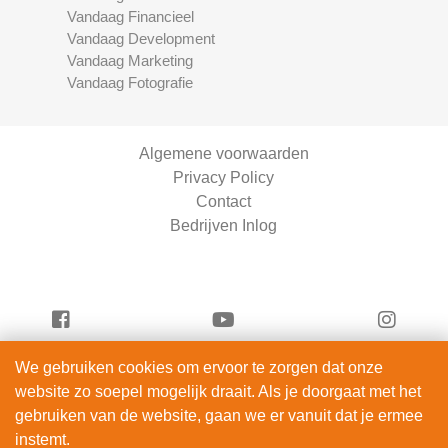
Vandaag Financieel
Vandaag Development
Vandaag Marketing
Vandaag Fotografie
Algemene voorwaarden
Privacy Policy
Contact
Bedrijven Inlog
We gebruiken cookies om ervoor te zorgen dat onze
Vandaag Fietsen is onderdeel van
website zo soepel mogelijk draait. Als je doorgaat met het
ServiceRight B.V. | KVK 90914872
gebruiken van de website, gaan we er vanuit dat je ermee
© 2012 – 2026
instemt.