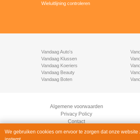
Wieluitlijning controleren
Vandaag Auto's
Vand
Vandaag Klussen
Vand
Vandaag Koeriers
Vand
Vandaag Beauty
Vand
Vandaag Boten
Vand
Algemene voorwaarden
Privacy Policy
Contact
Bedrijven Inlog
We gebruiken cookies om ervoor te zorgen dat onze website zo
instemt.