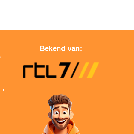
Bekend van:
n
en