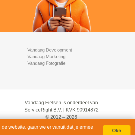
Vandaag Development
Vandaag Marketing
Vandaag Fotografie
Vandaag Fietsen is onderdeel van
ServiceRight B.V. | KVK 90914872
© 2012 – 2026
alle rechten voorbehouden.
 de website, gaan we er vanuit dat je ermee
Oke