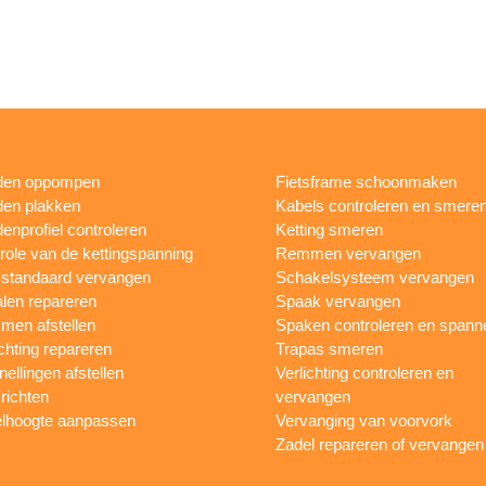
den oppompen
Fietsframe schoonmaken
en plakken
Kabels controleren en smere
enprofiel controleren
Ketting smeren
role van de kettingspanning
Remmen vervangen
sstandaard vervangen
Schakelsysteem vervangen
len repareren
Spaak vervangen
en afstellen
Spaken controleren en spann
ichting repareren
Trapas smeren
nellingen afstellen
Verlichting controleren en
 richten
vervangen
lhoogte aanpassen
Vervanging van voorvork
Zadel repareren of vervangen