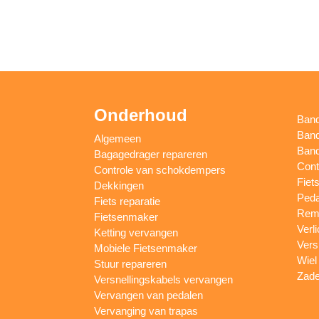
Onderhoud
Ban
Band
Algemeen
Band
Bagagedrager repareren
Cont
Controle van schokdempers
Fiet
Dekkingen
Peda
Fiets reparatie
Remm
Fietsenmaker
Verl
Ketting vervangen
Vers
Mobiele Fietsenmaker
Wiel
Stuur repareren
Zade
Versnellingskabels vervangen
Vervangen van pedalen
Vervanging van trapas