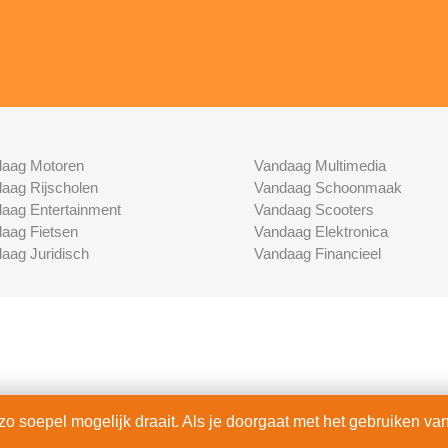
aag Motoren
Vandaag Multimedia
aag Rijscholen
Vandaag Schoonmaak
aag Entertainment
Vandaag Scooters
aag Fietsen
Vandaag Elektronica
aag Juridisch
Vandaag Financieel
 soepel mogelijk draait. Als je doorgaat met het gebruiken van