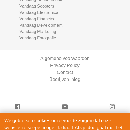
Vandaag Scooters
Vandaag Elektronica
Vandaag Financieel
Vandaag Development
Vandaag Marketing
Vandaag Fotografie
Algemene voorwaarden
Privacy Policy
Contact
Bedrijven Inlog
We gebruiken cookies om ervoor te zorgen dat onze
Vandaag Fietsen is onderdeel van
website zo soepel mogelijk draait. Als je doorgaat met het