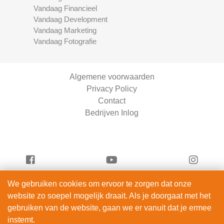
Vandaag Financieel
Vandaag Development
Vandaag Marketing
Vandaag Fotografie
Algemene voorwaarden
Privacy Policy
Contact
Bedrijven Inlog
We gebruiken cookies om ervoor te zorgen dat onze
Vandaag Fietsen is onderdeel van
website zo soepel mogelijk draait. Als je doorgaat met het
ServiceRight B.V. | KVK 90914872
gebruiken van de website, gaan we er vanuit dat je ermee
© 2012 – 2026
instemt.