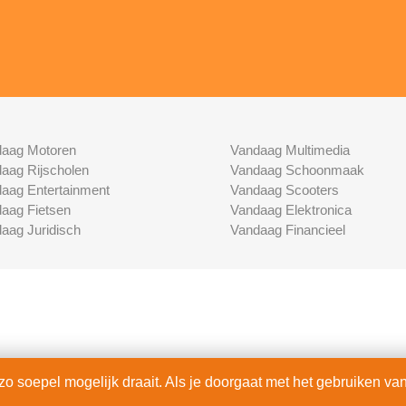
aag Motoren
Vandaag Multimedia
aag Rijscholen
Vandaag Schoonmaak
aag Entertainment
Vandaag Scooters
aag Fietsen
Vandaag Elektronica
aag Juridisch
Vandaag Financieel
 soepel mogelijk draait. Als je doorgaat met het gebruiken van