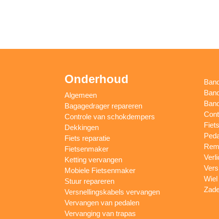
Onderhoud
Ban
Band
Algemeen
Band
Bagagedrager repareren
Cont
Controle van schokdempers
Fiet
Dekkingen
Peda
Fiets reparatie
Remm
Fietsenmaker
Verl
Ketting vervangen
Vers
Mobiele Fietsenmaker
Wiel
Stuur repareren
Zade
Versnellingskabels vervangen
Vervangen van pedalen
Vervanging van trapas