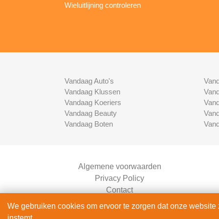
Wieluitlijning controleren
Vandaag Auto's
Vand
Vandaag Klussen
Vand
Vandaag Koeriers
Vand
Vandaag Beauty
Vand
Vandaag Boten
Vand
Algemene voorwaarden
Privacy Policy
Contact
Bedrijven Inlog
We gebruiken cookies om ervoor te zorgen dat onze website zo
instemt.