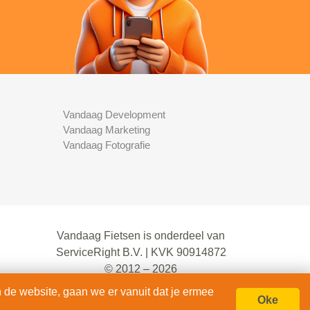
Vandaag Development
Vandaag Marketing
Vandaag Fotografie
Vandaag Fietsen is onderdeel van
ServiceRight B.V. | KVK 90914872
© 2012 – 2026
alle rechten voorbehouden.
 de website, gaan we er vanuit dat je ermee
Oke