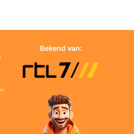
Bekend van:
n
en