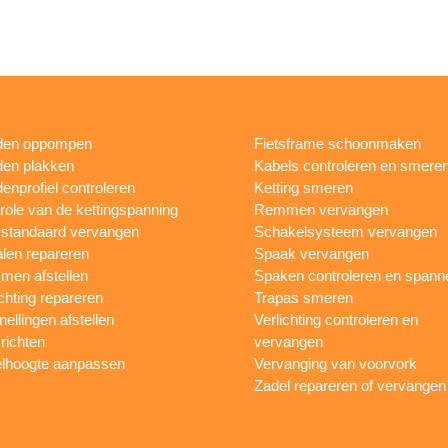
den oppompen
Fietsframe schoonmaken
en plakken
Kabels controleren en smere
enprofiel controleren
Ketting smeren
role van de kettingspanning
Remmen vervangen
sstandaard vervangen
Schakelsysteem vervangen
len repareren
Spaak vervangen
en afstellen
Spaken controleren en spann
ichting repareren
Trapas smeren
nellingen afstellen
Verlichting controleren en
 richten
vervangen
lhoogte aanpassen
Vervanging van voorvork
Zadel repareren of vervangen