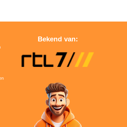
Bekend van:
n
en