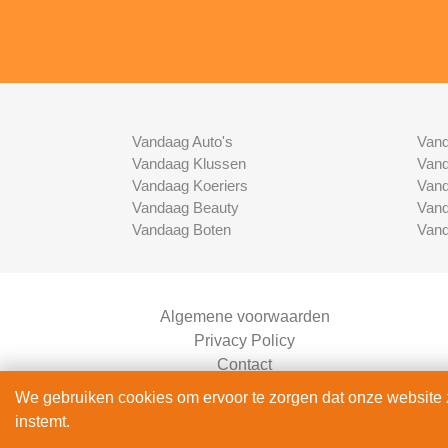
Vandaag Auto's
Vand
Vandaag Klussen
Vand
Vandaag Koeriers
Vand
Vandaag Beauty
Vand
Vandaag Boten
Vand
Algemene voorwaarden
Privacy Policy
Contact
Bedrijven Inlog
We gebruiken cookies om ervoor te zorgen dat onze website zo
instemt.