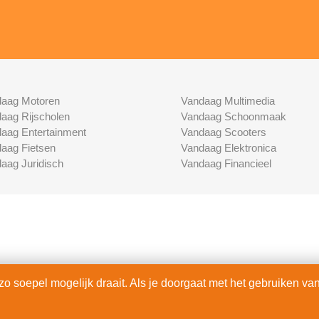
aag Motoren
Vandaag Multimedia
aag Rijscholen
Vandaag Schoonmaak
aag Entertainment
Vandaag Scooters
aag Fietsen
Vandaag Elektronica
aag Juridisch
Vandaag Financieel
 soepel mogelijk draait. Als je doorgaat met het gebruiken van