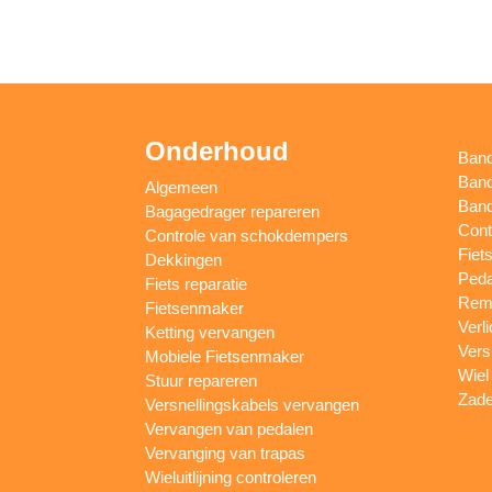
Onderhoud
Ban
Band
Algemeen
Band
Bagagedrager repareren
Cont
Controle van schokdempers
Fiet
Dekkingen
Peda
Fiets reparatie
Remm
Fietsenmaker
Verl
Ketting vervangen
Vers
Mobiele Fietsenmaker
Wiel
Stuur repareren
Zade
Versnellingskabels vervangen
Vervangen van pedalen
Vervanging van trapas
Wieluitlijning controleren