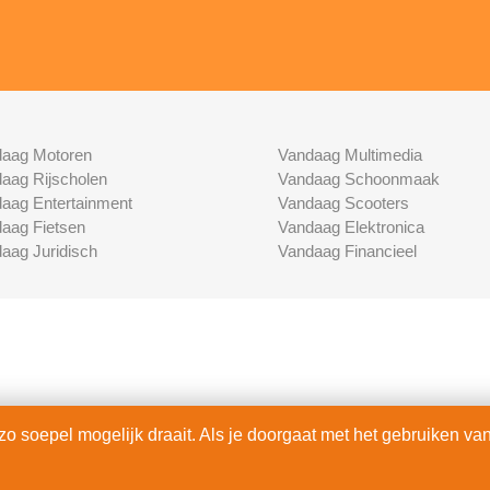
aag Motoren
Vandaag Multimedia
aag Rijscholen
Vandaag Schoonmaak
aag Entertainment
Vandaag Scooters
aag Fietsen
Vandaag Elektronica
aag Juridisch
Vandaag Financieel
 soepel mogelijk draait. Als je doorgaat met het gebruiken van