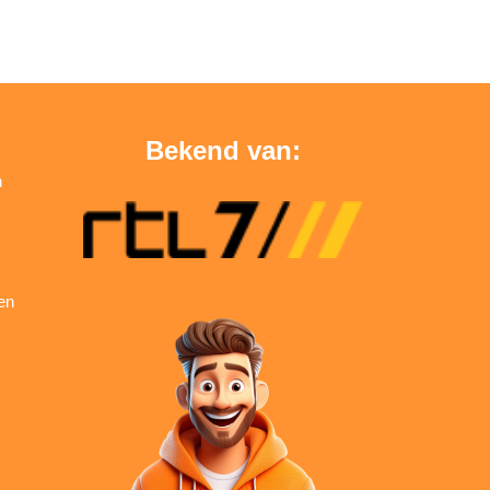
Bekend van:
n
en