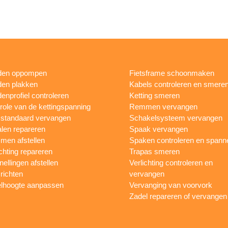
den oppompen
Fietsframe schoonmaken
en plakken
Kabels controleren en smere
enprofiel controleren
Ketting smeren
role van de kettingspanning
Remmen vervangen
sstandaard vervangen
Schakelsysteem vervangen
len repareren
Spaak vervangen
en afstellen
Spaken controleren en spann
ichting repareren
Trapas smeren
nellingen afstellen
Verlichting controleren en
 richten
vervangen
lhoogte aanpassen
Vervanging van voorvork
Zadel repareren of vervangen