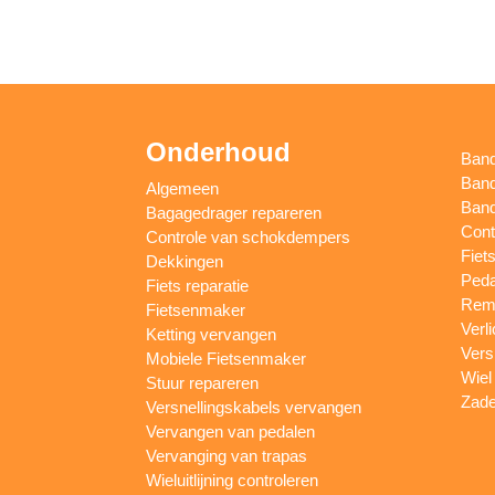
Onderhoud
Ban
Band
Algemeen
Band
Bagagedrager repareren
Cont
Controle van schokdempers
Fiet
Dekkingen
Peda
Fiets reparatie
Remm
Fietsenmaker
Verl
Ketting vervangen
Vers
Mobiele Fietsenmaker
Wiel
Stuur repareren
Zade
Versnellingskabels vervangen
Vervangen van pedalen
Vervanging van trapas
Wieluitlijning controleren