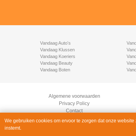
Vandaag Auto's
Vand
Vandaag Klussen
Vand
Vandaag Koeriers
Vand
Vandaag Beauty
Vand
Vandaag Boten
Vand
Algemene voorwaarden
Privacy Policy
Contact
Bedrijven Inlog
We gebruiken cookies om ervoor te zorgen dat onze website zo
instemt.