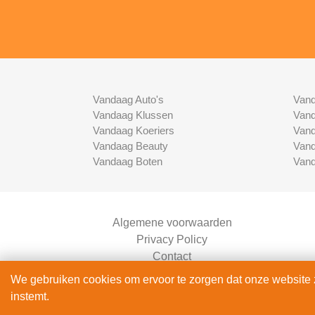
Vandaag Auto's
Vand
Vandaag Klussen
Vand
Vandaag Koeriers
Vand
Vandaag Beauty
Vand
Vandaag Boten
Vand
Algemene voorwaarden
Privacy Policy
Contact
Bedrijven Inlog
We gebruiken cookies om ervoor te zorgen dat onze website zo
instemt.