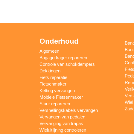
Onderhoud
Ban
Band
Algemeen
Band
Bagagedrager repareren
Cont
Controle van schokdempers
Fiet
Dekkingen
Peda
Fiets reparatie
Remm
Fietsenmaker
Verl
Ketting vervangen
Vers
Mobiele Fietsenmaker
Wiel
Stuur repareren
Zade
Versnellingskabels vervangen
Vervangen van pedalen
Vervanging van trapas
Wieluitlijning controleren