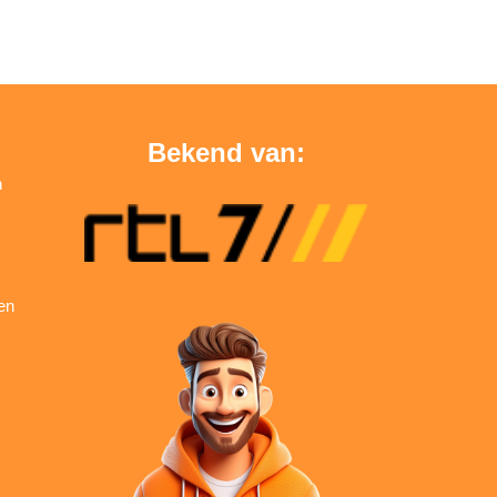
Bekend van:
n
en