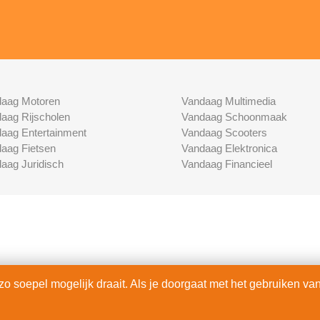
aag Motoren
Vandaag Multimedia
aag Rijscholen
Vandaag Schoonmaak
aag Entertainment
Vandaag Scooters
aag Fietsen
Vandaag Elektronica
aag Juridisch
Vandaag Financieel
 soepel mogelijk draait. Als je doorgaat met het gebruiken van